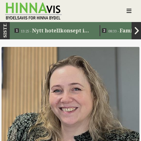
SISTE
Nytt hotellkonsept i
Familie
13:25 -
08:33 -
Jåttåvågen