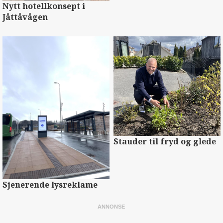
Nytt hotellkonsept i
Jåttåvågen
Stauder til fryd og glede
Sjenerende lysreklame