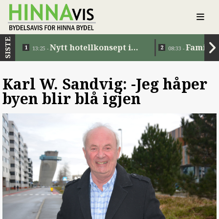
SISTE
Nytt hotellkonsept i
Familie
13:25 -
08:33 -
Jåttåvågen
Karl W. Sandvig: -Jeg håper
byen blir blå igjen