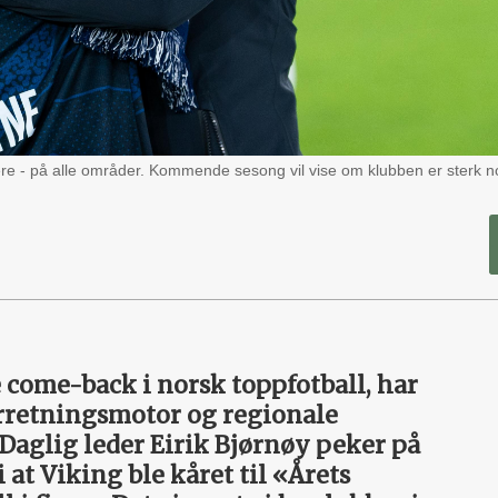
idere - på alle områder. Kommende sesong vil vise om klubben er sterk n
 come-back i norsk toppfotball, har
orretningsmotor og regionale
 Daglig leder Eirik Bjørnøy peker på
i at Viking ble kåret til «Årets