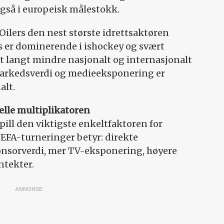
også i europeisk målestokk.
ilers den nest største idrettsaktøren
s er dominerende i ishockey og svært
et langt mindre nasjonalt og internasjonalt
markedsverdi og medieeksponering er
alt.
lle multiplikatoren
pill den viktigste enkeltfaktoren for
UEFA-turneringer betyr: direkte
onsorverdi, mer TV-eksponering, høyere
ntekter.