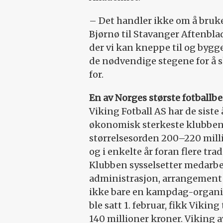
– Det handler ikke om å bruke
Bjørnø til Stavanger Aftenbla
der vi kan kneppe til og bygg
de nødvendige stegene for å 
for.
En av Norges største fotballbe
Viking Fotball AS har de siste
økonomisk sterkeste klubbene 
størrelsesorden 200–220 milli
og i enkelte år foran flere tra
Klubben sysselsetter medarbe
administrasjon, arrangement o
ikke bare en kampdag-organis
ble satt 1. februar, fikk Vikin
140 millioner kroner. Viking 