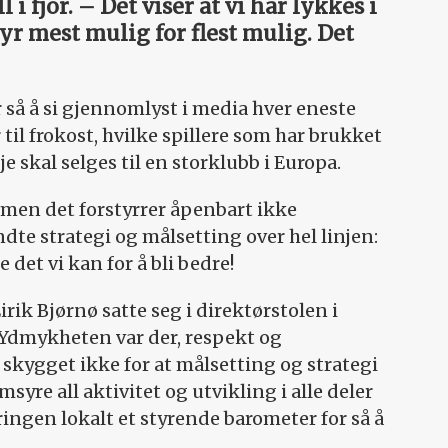
i fjor. – Det viser at vi har lykkes i
r mest mulig for flest mulig. Det
r så å si gjennomlyst i media hver eneste
 til frokost, hvilke spillere som har brukket
skal selges til en storklubb i Europa.
, men det forstyrrer åpenbart ikke
te strategi og målsetting over hel linjen:
 det vi kan for å bli bedre!
rik Bjørnø satte seg i direktørstolen i
 Ydmykheten var der, respekt og
 skygget ikke for at målsetting og strategi
yre all aktivitet og utvikling i alle deler
ringen lokalt et styrende barometer for så å