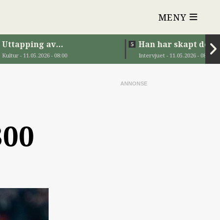
MENY
Uttapping av
Han har skapt den nye
Stokkavatnet
Viking-tiå
Kultur - 11.05.2026 - 08:00
Intervjuet - 11.05.2026 - 08:00
300