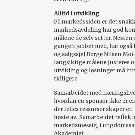
Alltid i utvikling
På markedssiden er det snak
markedsavdeling har god ko
målene de selv setter. Nesten 
gangen jobber med, har også E
og salgssjef Børge Nilsen Moi
langsiktige målene justeres of
utvikling og løsninger må inn
tidligere.
Samarbeidet med næringslivet 
hvordan en sponsor ikke er en 
der felles ressurser skaper e
høste av. Samarbeidet reflekte
markedsmessig, i ungdomssats
Akademiet.