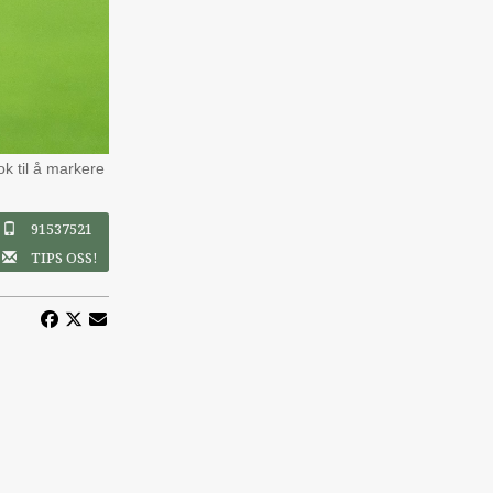
ok til å markere
91537521
TIPS OSS!