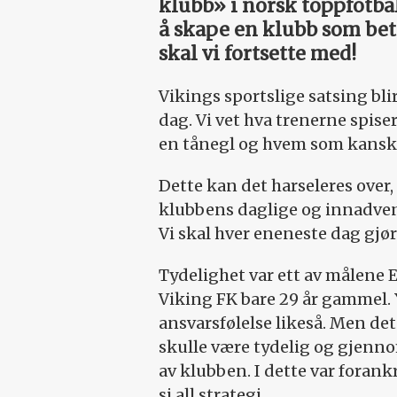
klubb» i norsk toppfotball 
å skape en klubb som bety
skal vi fortsette med!
Vikings sportslige satsing bli
dag. Vi vet hva trenerne spiser
en tånegl og hvem som kanskje 
Dette kan det harseleres over
klubbens daglige og innadvend
Vi skal hver eneneste dag gjøre
Tydelighet var ett av målene Ei
Viking FK bare 29 år gammel.
ansvarsfølelse likeså. Men det
skulle være tydelig og gjennoms
av klubben. I dette var forank
si all strategi.