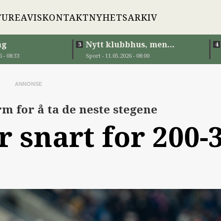
TUR
EAVIS
KONTAKT
NYHETSARKIV
ag
Nytt klubbhus, men
mangel på treningsbaner
 - 08:33
Sport - 11.05.2026 - 08:00
rm for å ta de neste stegene
 snart for 200-