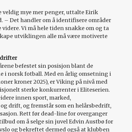
 veldig mye mer penger, uttalte Eirik
d. – Det handler om å identifisere områder
e videre. Vi må hele tiden snakke om og ta
skape utviklingen alle må være motiverte
drifter
 årene befestet sin posisjon blant de
i norsk fotball. Med en årlig omsetning i
oner kroner 2025), er Viking på nivå med
disjonelt sterke konkurrenter i Eliteserien.
idere innen sport, marked,
g drift, og fremstår som en helårsbedrift,
asjon. Rett før dead-line for overganger
g tilbud om å selge sin juvel Edvin Austbø for
avslo og bekreftet dermed også at klubben