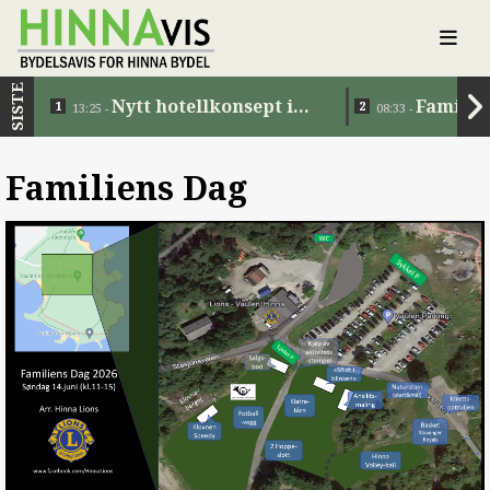
SISTE
Nytt hotellkonsept i
Familie
13:25 -
08:33 -
Jåttåvågen
Familiens Dag