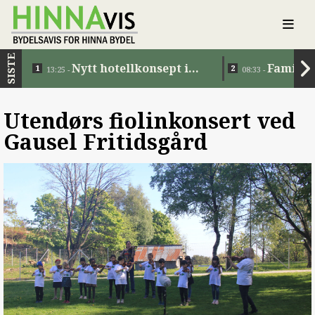
SISTE
Nytt hotellkonsept i
Familie
13:25 -
08:33 -
Jåttåvågen
Utendørs fiolinkonsert ved
Gausel Fritidsgård