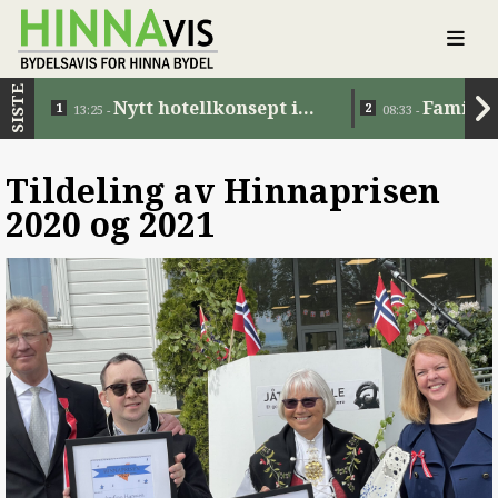
SISTE
Nytt hotellkonsept i
Familie
13:25 -
08:33 -
Jåttåvågen
Tildeling av Hinnaprisen
2020 og 2021