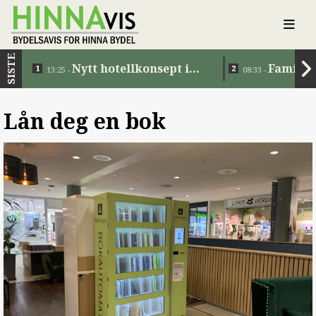
SISTE
Nytt hotellkonsept i
Familie
13:25 -
08:33 -
Jåttåvågen
Lån deg en bok