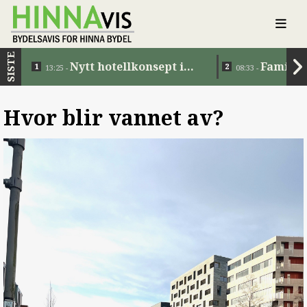
SISTE
Nytt hotellkonsept i
Familie
13:25 -
08:33 -
Jåttåvågen
Hvor blir vannet av?