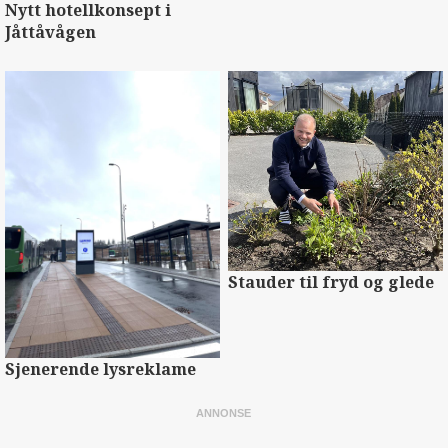
Nytt hotellkonsept i
Jåttåvågen
Stauder til fryd og glede
Sjenerende lysreklame