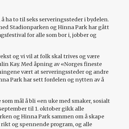
 å ha to til seks serveringssteder i bydelen.
ed Stadionparken og Hinna Park har gått
festival for alle som bor i, jobber og
ekst og vi vil at folk skal trives og være
hulin Kay. Med åpning av «Norges fineste
kningene vært at serveringssteder og andre
nna Park har sett fordelen og nytten av å
 som mål å bli «en uke med smaker, sosialt
 september til 1. oktober gikk alle
arken og Hinna Park sammen om å skape
t rikt og spennende program, og alle