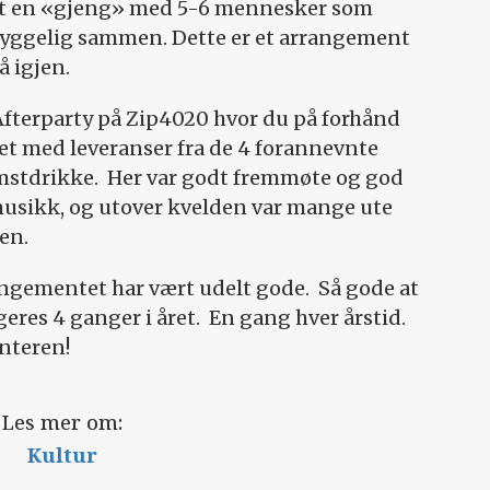
fort en «gjeng» med 5-6 mennesker som
yggelig sammen. Dette er et arrangement
å igjen.
 Afterparty på Zip4020 hvor du på forhånd
fet med leveranser fra de 4 forannevnte
mstdrikke.
Her var godt fremmøte og god
musikk, og utover kvelden var mange ute
en.
ngementet har vært udelt gode.
Så gode at
eres 4 ganger i året.
En gang hver årstid.
interen!
Les mer om:
Kultur