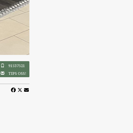
91537521
TIPS OSS!