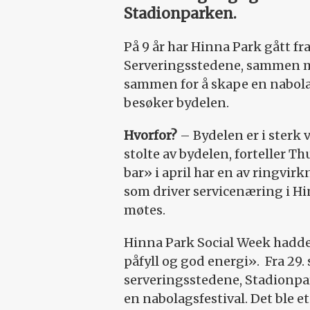
Stadionparken.
På 9 år har Hinna Park gått fra
Serveringsstedene, sammen m
sammen for å skape en nabolags
besøker bydelen.
Hvorfor?
– Bydelen er i sterk v
stolte av bydelen, forteller T
bar» i april har en av ringvir
som driver servicenæring i Hi
møtes.
Hinna Park Social Week hadde
påfyll og god energi».
Fra 29.
serveringsstedene, Stadionp
en nabolagsfestival. Det ble e