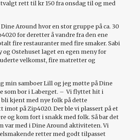
valgt rett til kr 150 fra onsdag til og med
t Dine Around hvor en stor gruppe på ca. 30
p4020 for deretter å vandre fra den ene
talt fire restauranter med fire smaker. Sabi
cy og Ostehuset laget en egen meny for
derte velkomst, fire matretter og
g min samboer Lill og jeg møtte på Dine
 som bor i Laberget. – Vi flyttet hit i
 bli kjent med nye folk på dette
t imot på Zip4020. Der ble vi plassert på et
e og kom fort i snakk med folk. Så bar det
m var med i Dine Around aktiviteten. Vi
velsmakende retter med godt tilpasset