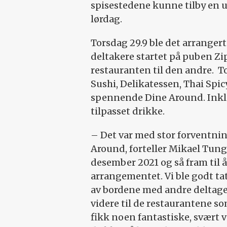
spisestedene kunne tilby en ut
lørdag.
Torsdag 29.9 ble det arranger
deltakere startet på puben Zi
restauranten til den andre.
To
Sushi, Delikatessen, Thai Spi
spennende Dine Around. Inklu
tilpasset drikke.
– Det var med stor forventnin
Around, forteller Mikael Tunge
desember 2021 og så fram til å
arrangementet. Vi ble godt tat
av bordene med andre deltager
videre til de restaurantene so
fikk noen fantastiske, svært 