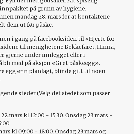
g. Fyll det med godsaker. Alt spiselig
 innpakket på grunn av hygiene.
innen mandag 28. mars for at kontaktene
elt dem ut før påske.
nen i gang på facebooksiden til «Hjerte for
oksidene til menighetene Bekkefaret, Hinna,
 gjerne under innlegget eller i
 å bli med på aksjon «Gi et påskeegg».
ere egg enn planlagt, blir de gitt til noen
.
lgende steder (Velg det stedet som passer
g 22.mars kl 12:00 - 15:30. Onsdag 23.mars -
:00.
mars kl 09:00 - 18:00. Onsdag 23.mars og