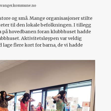
avanger.kommune.no
 store og små. Mange organisasjoner stilte
teter til den lokale befolkningen. I tillegg
rna på hovedbanen foran klubbhuset hadde
lubbhuset. Aktivitetsløypen var veldig
 lage flere kort for barna, de vi hadde