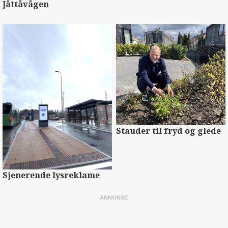
Jåttåvågen
Stauder til fryd og glede
Sjenerende lysreklame