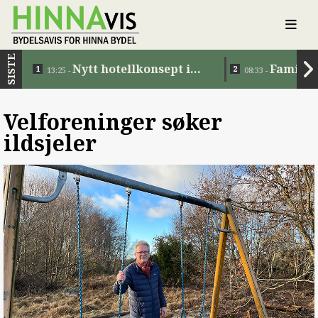
SISTE
Nytt hotellkonsept i
Familie
13:25 -
08:33 -
Jåttåvågen
Velforeninger søker
ildsjeler