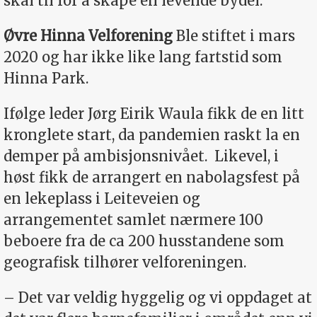
skal til for å skape en levende bydel.
Øvre Hinna Velforening
Ble stiftet i mars
2020 og har ikke like lang fartstid som
Hinna Park.
Ifølge leder Jørg Eirik Waula fikk de en litt
kronglete start, da pandemien raskt la en
demper på ambisjonsnivået.
Likevel, i
høst fikk de arrangert en nabolagsfest på
en lekeplass i Leiteveien og
arrangementet samlet nærmere 100
beboere fra de ca 200 husstandene som
geografisk tilhører velforeningen.
– Det var veldig hyggelig og vi oppdaget at