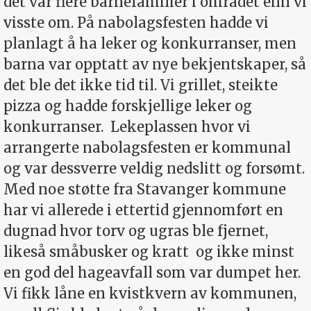
det var flere barnefamilier i området enn vi
visste om. På nabolagsfesten hadde vi
planlagt å ha leker og konkurranser, men
barna var opptatt av nye bekjentskaper, så
det ble det ikke tid til. Vi grillet, steikte
pizza og hadde forskjellige leker og
konkurranser.
Lekeplassen hvor vi
arrangerte nabolagsfesten er kommunal
og var dessverre veldig nedslitt og forsømt.
Med noe støtte fra Stavanger kommune
har vi allerede i ettertid gjennomført en
dugnad hvor torv og ugras ble fjernet,
likeså småbusker og kratt
og ikke minst
en god del hageavfall som var dumpet her.
Vi fikk låne en kvistkvern av kommunen,