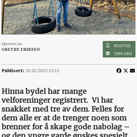
Skrevet av
91537521
GRETHE ERIKSEN
TIPS OSS!
Publisert:
20.02.2023 13:11
Hinna bydel har mange
velforeninger registrert.
Vi har
snakket med tre av dem. Felles for
dem alle er at de trenger noen som
brenner for å skape gode nabolag –
og den yngre garde ønskes spesielt