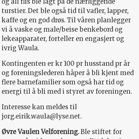
og all flis ble lagt på de nærliggende
turstier. Det ble også tid til vafler, lapper,
kaffe og en god drøs. Til våren planlegger
vi å vaske og male/beise benkebord og
lekeapparater, forteller en engasjert og
ivrig Waula.
Kontingenten er kr 100 pr husstand pr år
og foreningslederen håper å bli kjent med
flere barnefamilier som også har tid og
energi til å bli med i styret av foreningen.
Interesse kan meldes til
jorg.eirik.waula@lyse.net
.
Øvre Vaulen Velforening.
Ble stiftet for