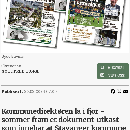
Bydelsaviser
Skrevet av
91537521
GOTTFRED TUNGE
TIPS OSS!
Publisert:
20.02.2024 07:00
Kommunedirektøren la i fjor ­
sommer fram et dokument-­utkast
som innebar at ­Stavanger kommune