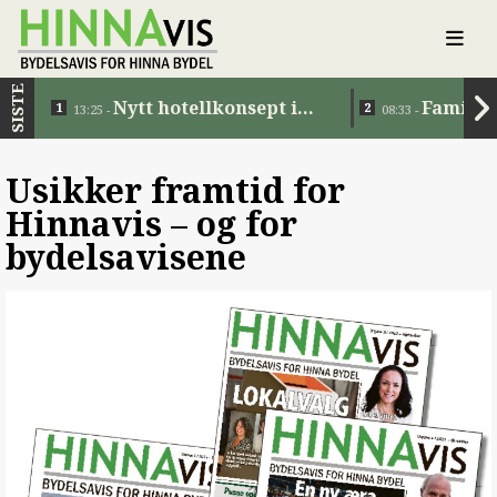
SISTE
Nytt hotellkonsept i
Familie
13:25 -
08:33 -
Jåttåvågen
Usikker framtid for
Hinnavis –⁠ og for
bydelsavisene