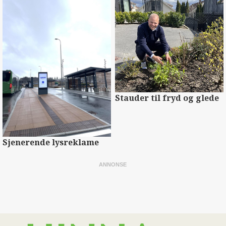
Stauder til fryd og glede
Sjenerende lysreklame