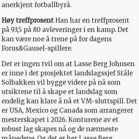
anerkjent fotballbyrå.
Høy treffprosent
Han har en treffprosent
på 93,5 på 80 avleveringer i en kamp. Det
kan være noe å trene på for dagens
Forus&Gausel-spillere.
Det er ingen tvil om at Lasse Berg Johnsen
er inne i det prosjektet landslagssjef Ståle
Solbakken vil bygge videre på nå som
utsiktene til å skape et landslag som
endelig kan klare å nå et VM-sluttspill. Det
er USA, Mexico og Canada som arrangerer
mesterskapet i 2026. Konturene av et
robust lag skapes nå og de nærmeste
månedene. Og det er her Lasse Berg