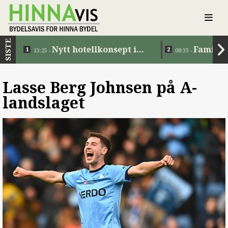
SISTE
Nytt hotellkonsept i
Familie
13:25 -
08:33 -
Jåttåvågen
Lasse Berg Johnsen på A-
landslaget