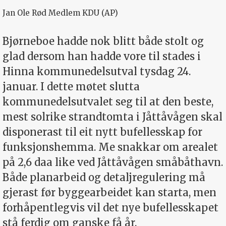
Jan Ole Rød
Medlem KDU (AP)
Bjørneboe hadde nok blitt både stolt og
glad dersom han hadde vore til stades i
Hinna kommunedelsutval tysdag 24.
januar. I dette møtet slutta
kommunedelsutvalet seg til at den beste,
mest solrike strandtomta i Jåttåvågen skal
disponerast til eit nytt bufellesskap for
funksjonshemma. Me snakkar om arealet
på 2,6 daa like ved Jåttåvågen småbåthavn.
Både planarbeid og detaljregulering må
gjerast før byggearbeidet kan starta, men
forhåpentlegvis vil det nye bufellesskapet
stå ferdig om ganske få år.