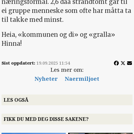
næringsformål. 2,6 daa strandtomt går til
ei gruppe menneske som ofte har måtta ta
til takke med minst.
Heia, «kommunen og di» og «gralla»
Hinna!
Sist oppdatert:
19.09.2025 11:54
Les mer om:
Nyheter
Naermiljoet
LES OGSÅ
FIKK DU MED DEG DISSE SAKENE?