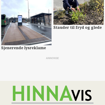
Stauder til fryd og glede
Sjenerende lysreklame