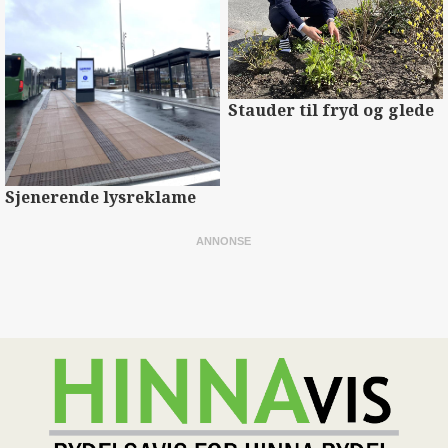
Stauder til fryd og glede
Sjenerende lysreklame