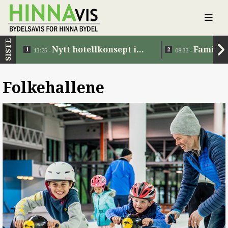
SISTE
Nytt hotellkonsept i
Familie
13:25 -
08:33 -
Jåttåvågen
Folkehallene