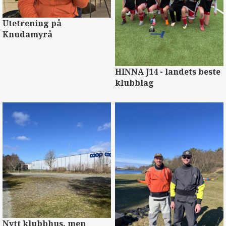
Utetrening på
Knudamyrå
HINNA J14 - landets beste
klubblag
Nytt klubbhus, men