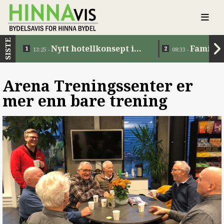
SISTE
Nytt hotellkonsept i
Familie
13:25 -
08:33 -
Jåttåvågen
Arena Treningssenter er
mer enn bare trening